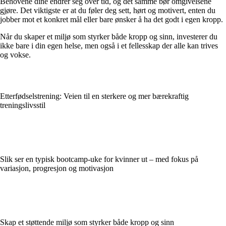
Behovene dine endrer seg over tid, og det samme bør omgivelsene
gjøre. Det viktigste er at du føler deg sett, hørt og motivert, enten du
jobber mot et konkret mål eller bare ønsker å ha det godt i egen kropp.
Når du skaper et miljø som styrker både kropp og sinn, investerer du
ikke bare i din egen helse, men også i et fellesskap der alle kan trives
og vokse.
Etterfødselstrening: Veien til en sterkere og mer bærekraftig
treningslivsstil
Slik ser en typisk bootcamp-uke for kvinner ut – med fokus på
variasjon, progresjon og motivasjon
Skap et støttende miljø som styrker både kropp og sinn