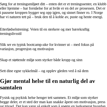
Sørg for at treningsmiljøet ditt – enten det er et treningssenter, en klubb
eller hjemme – har forståelse for at hvile er en del av prosessen. Det er
i pausene kroppen bygger seg opp igjen, og sinnet finner ro. I Norge
har vi naturen tett på – bruk den til å koble av, puste og hente energi.
Etterfødselstrening: Veien til en sterkere og mer bærekraftig
treningslivsstil
Slik ser en typisk bootcamp-uke for kvinner ut – med fokus på
variasjon, progresjon og motivasjon
Skap et støttende miljø som styrker både kropp og sinn
Sett dine egne sykkelmål – og opplev gleden ved å nå dem
Gjør mental helse til en naturlig del av
samtalen
Fysisk og psykisk helse henger tett sammen. Et miljø som styrker
begge deler, er et sted der man kan snakke åpent om motivasjon, press
og trivsel. Det kan være så enkelt som å spørre en lagkamerat hvordan