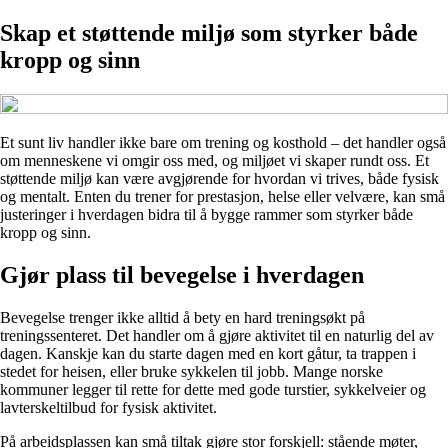
Skap et støttende miljø som styrker både
kropp og sinn
Et sunt liv handler ikke bare om trening og kosthold – det handler også
om menneskene vi omgir oss med, og miljøet vi skaper rundt oss. Et
støttende miljø kan være avgjørende for hvordan vi trives, både fysisk
og mentalt. Enten du trener for prestasjon, helse eller velvære, kan små
justeringer i hverdagen bidra til å bygge rammer som styrker både
kropp og sinn.
Gjør plass til bevegelse i hverdagen
Bevegelse trenger ikke alltid å bety en hard treningsøkt på
treningssenteret. Det handler om å gjøre aktivitet til en naturlig del av
dagen. Kanskje kan du starte dagen med en kort gåtur, ta trappen i
stedet for heisen, eller bruke sykkelen til jobb. Mange norske
kommuner legger til rette for dette med gode turstier, sykkelveier og
lavterskeltilbud for fysisk aktivitet.
På arbeidsplassen kan små tiltak gjøre stor forskjell: stående møter,