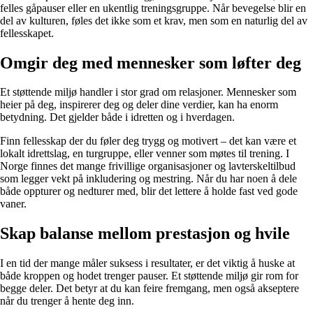
felles gåpauser eller en ukentlig treningsgruppe. Når bevegelse blir en
del av kulturen, føles det ikke som et krav, men som en naturlig del av
fellesskapet.
Omgir deg med mennesker som løfter deg
Et støttende miljø handler i stor grad om relasjoner. Mennesker som
heier på deg, inspirerer deg og deler dine verdier, kan ha enorm
betydning. Det gjelder både i idretten og i hverdagen.
Finn fellesskap der du føler deg trygg og motivert – det kan være et
lokalt idrettslag, en turgruppe, eller venner som møtes til trening. I
Norge finnes det mange frivillige organisasjoner og lavterskeltilbud
som legger vekt på inkludering og mestring. Når du har noen å dele
både oppturer og nedturer med, blir det lettere å holde fast ved gode
vaner.
Skap balanse mellom prestasjon og hvile
I en tid der mange måler suksess i resultater, er det viktig å huske at
både kroppen og hodet trenger pauser. Et støttende miljø gir rom for
begge deler. Det betyr at du kan feire fremgang, men også akseptere
når du trenger å hente deg inn.