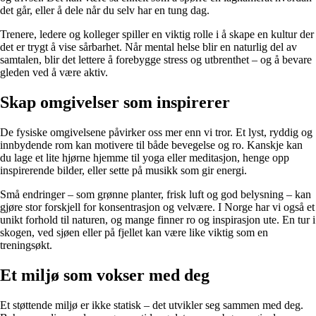
det går, eller å dele når du selv har en tung dag.
Trenere, ledere og kolleger spiller en viktig rolle i å skape en kultur der
det er trygt å vise sårbarhet. Når mental helse blir en naturlig del av
samtalen, blir det lettere å forebygge stress og utbrenthet – og å bevare
gleden ved å være aktiv.
Skap omgivelser som inspirerer
De fysiske omgivelsene påvirker oss mer enn vi tror. Et lyst, ryddig og
innbydende rom kan motivere til både bevegelse og ro. Kanskje kan
du lage et lite hjørne hjemme til yoga eller meditasjon, henge opp
inspirerende bilder, eller sette på musikk som gir energi.
Små endringer – som grønne planter, frisk luft og god belysning – kan
gjøre stor forskjell for konsentrasjon og velvære. I Norge har vi også et
unikt forhold til naturen, og mange finner ro og inspirasjon ute. En tur i
skogen, ved sjøen eller på fjellet kan være like viktig som en
treningsøkt.
Et miljø som vokser med deg
Et støttende miljø er ikke statisk – det utvikler seg sammen med deg.