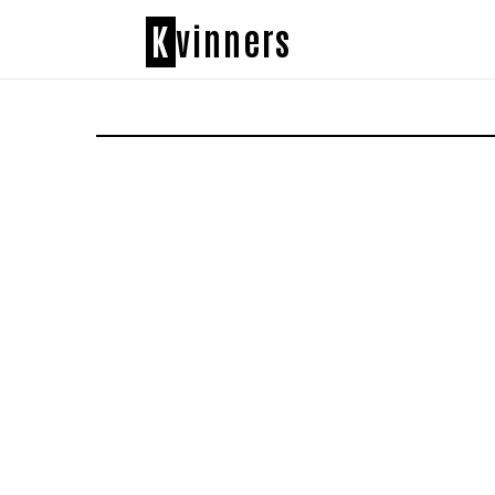
K
vinners