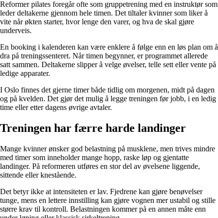
Reformer pilates foregår ofte som gruppetrening med en instruktør som
leder deltakerne gjennom hele timen. Det tiltaler kvinner som liker å
vite når økten starter, hvor lenge den varer, og hva de skal gjøre
underveis.
En booking i kalenderen kan være enklere å følge enn en løs plan om å
dra på treningssenteret. Når timen begynner, er programmet allerede
satt sammen. Deltakerne slipper å velge øvelser, telle sett eller vente på
ledige apparater.
I Oslo finnes det gjerne timer både tidlig om morgenen, midt på dagen
og på kvelden. Det gjør det mulig å legge treningen før jobb, i en ledig
time eller etter dagens øvrige avtaler.
Treningen har færre harde landinger
Mange kvinner ønsker god belastning på musklene, men trives mindre
med timer som inneholder mange hopp, raske løp og gjentatte
landinger. På reformeren utføres en stor del av øvelsene liggende,
sittende eller knestående.
Det betyr ikke at intensiteten er lav. Fjedrene kan gjøre benøvelser
tunge, mens en lettere innstilling kan gjøre vognen mer ustabil og stille
større krav til kontroll. Belastningen kommer på en annen måte enn
under løping eller klassisk sirkeltrening.