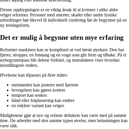
Denne oppbygningen er en viktig årsak til at kvinner i ulike aldre
velger reformer. Personer med smerter, skader eller andre fysiske
utfordringer bør likevel få individuell vurdering før de begynner på en
ny treningsform.
Det er mulig å begynne uten mye erfaring
Reformer maskinen kan se komplisert ut ved første øyekast. Den har
fjærer, stropper, en fotstang og en vogn som glir frem og tilbake. På et
nybegynnerpass blir delene forklart, og instruktøren viser hvordan
innstillingene endres.
Øvelsene kan tilpasses på flere måter:
motstanden kan justeres med fjærene
bevegelsen kan gjøres kortere
tempoet kan senkes
hånd eller fotplassering kan endres
en enklere variant kan velges
Mulighetene gjør at nye og erfarne deltakere kan være med på samme
time. De arbeider med den samme typen øvelse, men belastningen kan
være ulik.