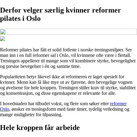
Derfor velger særlig kvinner reformer
pilates i Oslo
Reformer pilates har fått et solid fotfeste i norske treningsmiljøer. Ser
man inn i en full reformer sal i Oslo, vil kvinnene ofte være i flertall.
Treningen appellerer til mange som vil kombinere styrke, bevegelighet
og presise bevegelser i én og samme time.
Populariteten betyr likevel ikke at reformeren er laget spesielt for
kvinner. Menn kan få like mye ut av fjærene, den bevegelige vognen
og øvelsene for hele kroppen. Treningen stiller krav til styrke, stabilitet
og konsentrasjon, og disse egenskapene er relevante for alle.
I hovedstaden har tilbudet vokst, og flere som søker etter
reformer
Oslo
, ønsker en treningsform med faste timer, tydelig veiledning og
mange muligheter for tilpasning.
Hele kroppen får arbeide