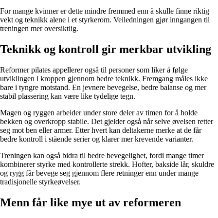
For mange kvinner er dette mindre fremmed enn å skulle finne riktig
vekt og teknikk alene i et styrkerom. Veiledningen gjør inngangen til
treningen mer oversiktlig.
Teknikk og kontroll gir merkbar utvikling
Reformer pilates appellerer også til personer som liker å følge
utviklingen i kroppen gjennom bedre teknikk. Fremgang måles ikke
bare i tyngre motstand. En jevnere bevegelse, bedre balanse og mer
stabil plassering kan være like tydelige tegn.
Magen og ryggen arbeider under store deler av timen for å holde
bekken og overkropp stabile. Det gjelder også når selve øvelsen retter
seg mot ben eller armer. Etter hvert kan deltakerne merke at de får
bedre kontroll i stående serier og klarer mer krevende varianter.
Treningen kan også bidra til bedre bevegelighet, fordi mange timer
kombinerer styrke med kontrollerte strekk. Hofter, bakside lår, skuldre
og rygg får bevege seg gjennom flere retninger enn under mange
tradisjonelle styrkeøvelser.
Menn får like mye ut av reformeren