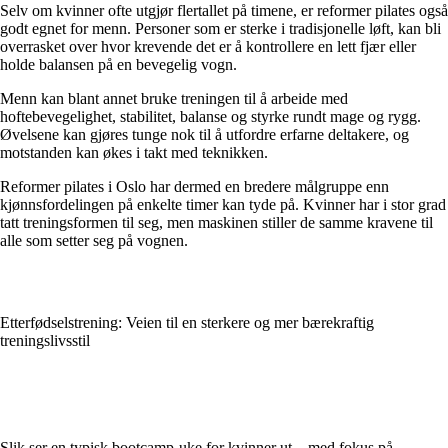
Selv om kvinner ofte utgjør flertallet på timene, er reformer pilates også
godt egnet for menn. Personer som er sterke i tradisjonelle løft, kan bli
overrasket over hvor krevende det er å kontrollere en lett fjær eller
holde balansen på en bevegelig vogn.
Menn kan blant annet bruke treningen til å arbeide med
hoftebevegelighet, stabilitet, balanse og styrke rundt mage og rygg.
Øvelsene kan gjøres tunge nok til å utfordre erfarne deltakere, og
motstanden kan økes i takt med teknikken.
Reformer pilates i Oslo har dermed en bredere målgruppe enn
kjønnsfordelingen på enkelte timer kan tyde på. Kvinner har i stor grad
tatt treningsformen til seg, men maskinen stiller de samme kravene til
alle som setter seg på vognen.
Etterfødselstrening: Veien til en sterkere og mer bærekraftig
treningslivsstil
Slik ser en typisk bootcamp-uke for kvinner ut – med fokus på