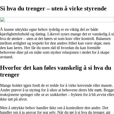
Si hva du trenger – uten å virke styrende
Å kunne uttrykke egne behov tydelig er en viktig del av både
kjærlighetsforhold og dating. Likevel synes mange det er vanskelig å si
hva de ønsker – uten at det høres ut som krav eller kontroll. Balansen
mellom ærlighet og respekt for den andres frihet kan være skjør, men
den kan læres. Her får du noen råd til hvordan du kan formidle
behovene dine på en måte som styrker relasjonen i stedet for å skape
avstand.
Hvorfor det kan føles vanskelig å si hva du
trenger
Mange holder igjen fordi de er redde for å virke krevende eller masete.
Andre prøver å ta styring for å sikre at behovene deres blir møtt. Begge
reaksjonene springer ofte ut av usikkerhet – frykten for å bli avvist eller
ikke tatt på alvor.
Men å uttrykke behov handler ikke om å kontrollere den andre. Det
handler om å ta ansvar for seg selv. Når du tør å si hva du trenger, gir