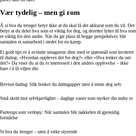
Vær tydelig – men gi rom
Å si hva du trenger betyr ikke at du skal få det akkurat som du vil. Det
betyr at du deler hva som er viktig for deg, og deretter lytter til hva som
er viktig for den andre. Når du gir plass til begge perspektiver, blir
samtalen et samarbeid i stedet for en kamp.
Et godt tips er å avslutte utsagnene dine med et spørsmål som inviterer
til dialog: «Hvordan oppleves det for deg?» eller «Hva tenker du om
det?» Da viser du at du er interessert i den andres opplevelse – ikke
bare i å få viljen din.
Bevisst dating: Slik bruker du datingapper uten å miste deg selv
Små skritt mot selvkjærlighet – daglige vaner som styrker din indre ro
Parterapi som verktøy: Når samtalen blir nøkkelen til gjensidig
forståelse
Si hva du trenger – uten å virke styrende