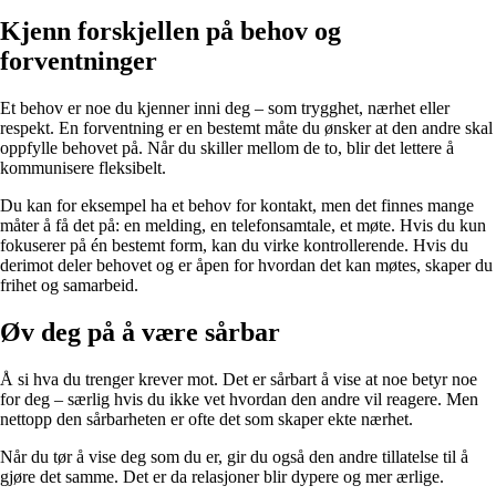
Kjenn forskjellen på behov og
forventninger
Et behov er noe du kjenner inni deg – som trygghet, nærhet eller
respekt. En forventning er en bestemt måte du ønsker at den andre skal
oppfylle behovet på. Når du skiller mellom de to, blir det lettere å
kommunisere fleksibelt.
Du kan for eksempel ha et behov for kontakt, men det finnes mange
måter å få det på: en melding, en telefonsamtale, et møte. Hvis du kun
fokuserer på én bestemt form, kan du virke kontrollerende. Hvis du
derimot deler behovet og er åpen for hvordan det kan møtes, skaper du
frihet og samarbeid.
Øv deg på å være sårbar
Å si hva du trenger krever mot. Det er sårbart å vise at noe betyr noe
for deg – særlig hvis du ikke vet hvordan den andre vil reagere. Men
nettopp den sårbarheten er ofte det som skaper ekte nærhet.
Når du tør å vise deg som du er, gir du også den andre tillatelse til å
gjøre det samme. Det er da relasjoner blir dypere og mer ærlige.