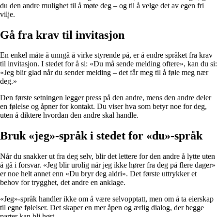
du den andre mulighet til å møte deg – og til å velge det av egen fri
vilje.
Gå fra krav til invitasjon
En enkel måte å unngå å virke styrende på, er å endre språket fra krav
til invitasjon. I stedet for å si: «Du må sende melding oftere», kan du si:
«Jeg blir glad når du sender melding – det får meg til å føle meg nær
deg.»
Den første setningen legger press på den andre, mens den andre deler
en følelse og åpner for kontakt. Du viser hva som betyr noe for deg,
uten å diktere hvordan den andre skal handle.
Bruk «jeg»-språk i stedet for «du»-språk
Når du snakker ut fra deg selv, blir det lettere for den andre å lytte uten
å gå i forsvar. «Jeg blir urolig når jeg ikke hører fra deg på flere dager»
er noe helt annet enn «Du bryr deg aldri». Det første uttrykker et
behov for trygghet, det andre en anklage.
«Jeg»-språk handler ikke om å være selvopptatt, men om å ta eierskap
til egne følelser. Det skaper en mer åpen og ærlig dialog, der begge
parter kan bli hørt.