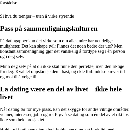
forståelse
Si hva du trenger – uten å virke styrende
Pass på sammenligningskulturen
På datingapper kan det virke som om alle andre har uendelige
muligheter. Det kan skape tvil: Finnes det noen bedre der ute? Men
konstant sammenligning gjør det vanskelig å fordype seg i én person –
og i deg selv.
Minn deg selv på at du ikke skal finne den perfekte, men den riktige
for deg. Kvalitet oppstår sjelden i hast, og ekte forbindelse krever tid
og mot til å velge til.
La dating være en del av livet – ikke hele
livet
Når dating tar for mye plass, kan det skygge for andre viktige områder:
venner, interesser, jobb og ro. Prøv å se dating som én del av et rikt liv,
ikke som hele prosjektet.
Hold fast i rutinene dine, dyrk hobbyene dine, og bruk tid med