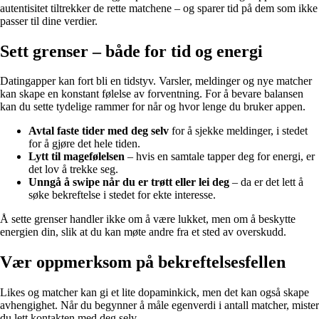
autentisitet tiltrekker de rette matchene – og sparer tid på dem som ikke
passer til dine verdier.
Sett grenser – både for tid og energi
Datingapper kan fort bli en tidstyv. Varsler, meldinger og nye matcher
kan skape en konstant følelse av forventning. For å bevare balansen
kan du sette tydelige rammer for når og hvor lenge du bruker appen.
Avtal faste tider med deg selv
for å sjekke meldinger, i stedet
for å gjøre det hele tiden.
Lytt til magefølelsen
– hvis en samtale tapper deg for energi, er
det lov å trekke seg.
Unngå å swipe når du er trøtt eller lei deg
– da er det lett å
søke bekreftelse i stedet for ekte interesse.
Å sette grenser handler ikke om å være lukket, men om å beskytte
energien din, slik at du kan møte andre fra et sted av overskudd.
Vær oppmerksom på bekreftelsesfellen
Likes og matcher kan gi et lite dopaminkick, men det kan også skape
avhengighet. Når du begynner å måle egenverdi i antall matcher, mister
du lett kontakten med deg selv.