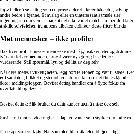
Prøv heller å se dating som en prosess der du lærer både deg selv og
andre bedre å kjenne. Et avslag eller en uinteressant samtale sier
ingenting om din verdi – bare at det ikke var et match. Jo mer du klarer
å skille selvfølelsen fra appens tilbakemeldinger, desto friere blir du.
Møt mennesker – ikke profiler
Bak hver profil finnes et menneske med håp, usikkerheter og drømmer.
Når du skriver med noen, prøv å være nysgjerrig i stedet for
vurderende. Still spørsmål, lytt og del litt av deg selv.
Når dere møtes i virkeligheten, legg bort telefonen og vær til stede. Det
er i samtalen, blikket og stemningen du merker om det finnes kjemi –
ikke i meldingsloggen. Bevisst dating handler om å flytte fokus fra
overflate til opplevelse.
Bevisst dating: Slik bruker du datingapper uten å miste deg selv
Små skritt mot selvkjærlighet – daglige vaner som styrker din indre ro
Parterapi som verktøy: Når samtalen blir nøkkelen til gjensidig