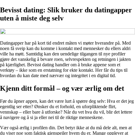
Bevisst dating: Slik bruker du datingapper
uten å miste deg selv
Datingapper har på kort tid endret måten vi møter hverandre på. Med
noen få sveip kan du komme i kontakt med mennesker du ellers aldri
ville ha møtt. Samtidig kan den uendelige tilgangen til nye profiler
gjøre det vanskelig å bevare roen, selvrespekten og retningen i jakten
på kjærlighet. Bevisst dating handler om å bruke appene som et
verktøy – ikke som en erstatning for ekte kontakt. Her får du tips til
hvordan du kan date med nærvær og integritet i en digital tid.
Kjenn ditt formål – og vær ærlig om det
Før du åpner appen, kan det være lurt å spørre deg selv: Hva er det jeg
egentlig ser etter? Ønsker du et forhold, en uforpliktende flirt,
vennskap – eller bare å utforske? Når du vet hva du vil, blir det lettere
å navigere og å si ja eller nei til de riktige menneskene.
Vær også ærlig i profilen din. Det betyr ikke at du må dele alt, men at
du viser noe som faktisk gjenspeiler hvem du er. Mange opplever at