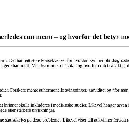
erledes enn menn – og hvorfor det betyr no
. Det har hatt store konsekvenser for hvordan kvinner blir diagnostisert
igere har trodd. Men hvorfor er det slik – og hvorfor er det så viktig at 
e studier. Forskere mente at hormonelle svingninger, graviditet og “for m
r.
 kvinner skulle inkluderes i medisinske studier. Likevel henger arven fra
ede eller sterkere bivirkninger.
e satt søkelys på dette problemet. Likevel viser tall at kvinner fortsat