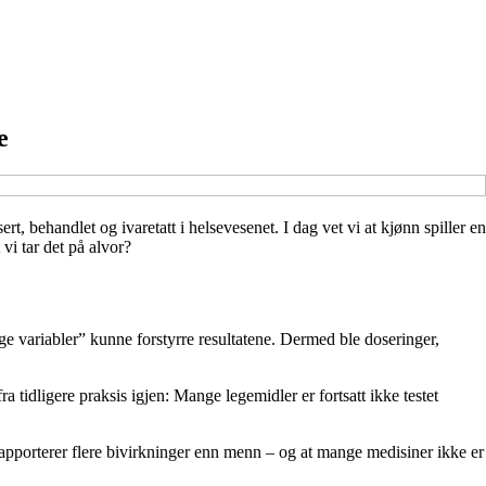
e
, behandlet og ivaretatt i helsevesenet. I dag vet vi at kjønn spiller en
vi tar det på alvor?
ange variabler” kunne forstyrre resultatene. Dermed ble doseringer,
 tidligere praksis igjen: Mange legemidler er fortsatt ikke testet
t rapporterer flere bivirkninger enn menn – og at mange medisiner ikke er