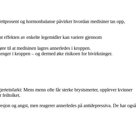
fettprosent og hormonbalanse påvirker hvordan medisiner tas opp,
at effekten av enkelte legemidler kan variere gjennom
re til at medisinen lagres annerledes i kroppen.
e lenger i kroppen – og dermed øke risikoen for bivirkninger.
rteinfarkt: Mens menn ofte får sterke brystsmerter, opplever kvinner
 feiltolket.
sjon og angst, men reagerer annerledes på antidepressiva. De har også