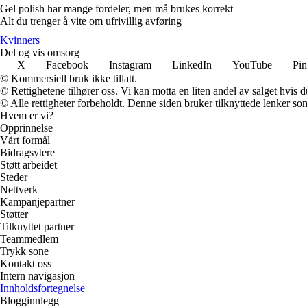
Gel polish har mange fordeler, men må brukes korrekt
Alt du trenger å vite om ufrivillig avføring
K
vinners
Del og vis omsorg
X
Facebook
Instagram
LinkedIn
YouTube
Pin
© Kommersiell bruk ikke tillatt.
© Rettighetene tilhører oss. Vi kan motta en liten andel av salget hvis
© Alle rettigheter forbeholdt. Denne siden bruker tilknyttede lenker som 
Hvem er vi?
Opprinnelse
Vårt formål
Bidragsytere
Støtt arbeidet
Steder
Nettverk
Kampanjepartner
Støtter
Tilknyttet partner
Teammedlem
Trykk sone
Kontakt oss
Intern navigasjon
Innholdsfortegnelse
Blogginnlegg