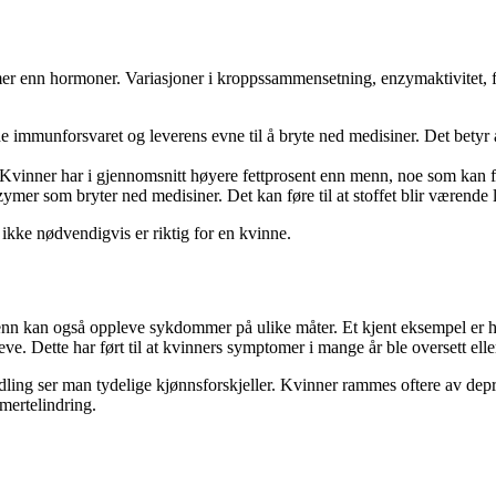
mer enn hormoner. Variasjoner i kroppssammensetning, enzymaktivitet, 
e immunforsvaret og leverens evne til å bryte ned medisiner. Det betyr 
 Kvinner har i gjennomsnitt høyere fettprosent enn menn, noe som kan fø
nzymer som bryter ned medisiner. Det kan føre til at stoffet blir værend
ikke nødvendigvis er riktig for en kvinne.
nn kan også oppleve sykdommer på ulike måter. Et kjent eksempel er hje
ve. Dette har ført til at kvinners symptomer i mange år ble oversett eller
ng ser man tydelige kjønnsforskjeller. Kvinner rammes oftere av depre
smertelindring.