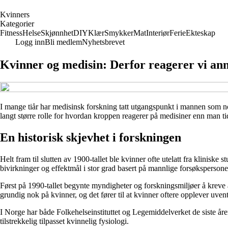
K
vinners
Kategorier
Fitness
Helse
Skjønnhet
DIY
Klær
Smykker
Mat
Interiør
Ferie
Ekteskap
Logg inn
Bli medlem
Nyhetsbrevet
Kvinner og medisin: Derfor reagerer vi ann
I mange tiår har medisinsk forskning tatt utgangspunkt i mannen som norm
langt større rolle for hvordan kroppen reagerer på medisiner enn man tidl
En historisk skjevhet i forskningen
Helt fram til slutten av 1900-tallet ble kvinner ofte utelatt fra klinisk
bivirkninger og effektmål i stor grad basert på mannlige forsøkspersone
Først på 1990-tallet begynte myndigheter og forskningsmiljøer å kreve at
grundig nok på kvinner, og det fører til at kvinner oftere opplever uvent
I Norge har både Folkehelseinstituttet og Legemiddelverket de siste åren
tilstrekkelig tilpasset kvinnelig fysiologi.