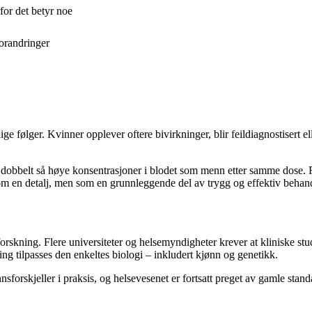
for det betyr noe
forandringer
ge følger. Kvinner opplever oftere bivirkninger, blir feildiagnostisert e
 dobbelt så høye konsentrasjoner i blodet som menn etter samme dose. Fø
ke som en detalj, men som en grunnleggende del av trygg og effektiv behan
rskning. Flere universiteter og helsemyndigheter krever at kliniske stu
ing tilpasses den enkeltes biologi – inkludert kjønn og genetikk.
sforskjeller i praksis, og helsevesenet er fortsatt preget av gamle sta