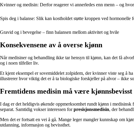
Kvinner og medisin: Derfor reagerer vi annerledes enn menn – og hvor
Spis deg i balanse: Slik kan kostholdet støtte kroppen ved hormonelle 
Gravid og i bevegelse – finn balansen mellom aktivitet og hvile
Konsekvensene av å overse kjønn
Når medisiner og behandling ikke tar hensyn til kjønn, kan det få alvorli
og i noen tilfeller liv.
Et kjent eksempel er sovemiddelet zolpidem, der kvinner viste seg å ha
illustrerer hvor viktig det er å ta biologiske forskjeller på alvor – ik
Fremtidens medisin må være kjønnsbevisst
I dag er det heldigvis økende oppmerksomhet rundt kjønn i medisinsk fo
separat. Samtidig vokser interessen for
presisjonsmedisin
, der behandl
Men det er fortsatt en vei å gå. Mange leger mangler kunnskap om kjønn
utdanning, informasjon og bevissthet.