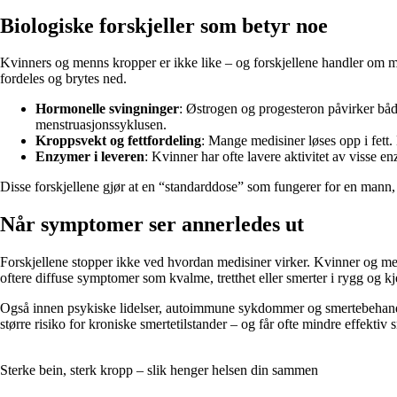
Biologiske forskjeller som betyr noe
Kvinners og menns kropper er ikke like – og forskjellene handler om 
fordeles og brytes ned.
Hormonelle svingninger
: Østrogen og progesteron påvirker båd
menstruasjonssyklusen.
Kroppsvekt og fettfordeling
: Mange medisiner løses opp i fett.
Enzymer i leveren
: Kvinner har ofte lavere aktivitet av visse e
Disse forskjellene gjør at en “standarddose” som fungerer for en mann, 
Når symptomer ser annerledes ut
Forskjellene stopper ikke ved hvordan medisiner virker. Kvinner og me
oftere diffuse symptomer som kvalme, tretthet eller smerter i rygg og kje
Også innen psykiske lidelser, autoimmune sykdommer og smertebehandli
større risiko for kroniske smertetilstander – og får ofte mindre effektiv 
Sterke bein, sterk kropp – slik henger helsen din sammen