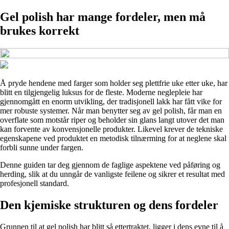
Gel polish har mange fordeler, men må
brukes korrekt
Å pryde hendene med farger som holder seg plettfrie uke etter uke, har
blitt en tilgjengelig luksus for de fleste. Moderne neglepleie har
gjennomgått en enorm utvikling, der tradisjonell lakk har fått vike for
mer robuste systemer. Når man benytter seg av gel polish, får man en
overflate som motstår riper og beholder sin glans langt utover det man
kan forvente av konvensjonelle produkter. Likevel krever de tekniske
egenskapene ved produktet en metodisk tilnærming for at neglene skal
forbli sunne under fargen.
Denne guiden tar deg gjennom de faglige aspektene ved påføring og
herding, slik at du unngår de vanligste feilene og sikrer et resultat med
profesjonell standard.
Den kjemiske strukturen og dens fordeler
Grunnen til at gel polish har blitt så ettertraktet, ligger i dens evne til å