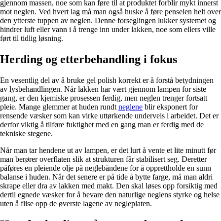
gjennom massen, noe som kan føre til at produktet forblir mykt innerst
mot neglen. Ved hvert lag må man også huske å føre penselen helt over
den ytterste tuppen av neglen. Denne forseglingen lukker systemet og
hindrer luft eller vann i å trenge inn under lakken, noe som ellers ville
ført til tidlig løsning.
Herding og etterbehandling i fokus
En vesentlig del av å bruke gel polish korrekt er å forstå betydningen
av lysbehandlingen. Når lakken har vært gjennom lampen for siste
gang, er den kjemiske prosessen ferdig, men neglen trenger fortsatt
pleie. Mange glemmer at huden rundt
neglene
blir eksponert for
rensende væsker som kan virke uttørkende underveis i arbeidet. Det er
derfor viktig å tilføre fuktighet med en gang man er ferdig med de
tekniske stegene.
Når man tar hendene ut av lampen, er det lurt å vente et lite minutt før
man berører overflaten slik at strukturen får stabilisert seg. Deretter
påføres en pleiende olje på neglebåndene for å opprettholde en sunn
balanse i huden. Når det senere er på tide å bytte farge, må man aldri
skrape eller dra av lakken med makt. Den skal løses opp forsiktig med
dertil egnede væsker for å bevare den naturlige neglens styrke og helse
uten å flise opp de øverste lagene av negleplaten.