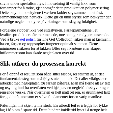
stivne under spesialisert lys. I motsetning til vanlig lakk, som
fordamper for å tørke, gjennomgår dette produktet en polymerisering.
Dette betyr at molekylene i væsken kobler seg sammen til et fast,
sammenhengende nettverk. Dette gir en unik styrke som beskytter den
naturlige neglen mot ytre påvirkninger som slag og fuktighet.
Fordelene stopper ikke ved slitestyrken. Fargepigmentene i et
kvalitetsprodukt er ofte mer mettede, noe som gir et dypere utseende.
Ved å bruke
gel polish
fra The Gel Collection, sikrer man at kjemien i
basen, fargen og toppstrøket fungerer optimalt sammen. Dette
minimerer risikoen for at lakken løfter seg i kantene eller skaper
luftlommer som kan skade negleplaten over tid.
Slik utfører du prosessen korrekt
For å oppnå et resultat som både sitter fast og ser feilfritt ut, er det
fundamentale steg som må følges uten unntak. Det aller viktigste er
arbeidet med negleplaten før fargen påføres. Man må fjerne alt av fett
og usynlig hud fra overflaten ved hjelp av en neglebåndsskyver og en
rensende væske. Når overflaten er helt matt og ren, er grunnlaget lagt
for god heft, noe som er selve fundamentet for en varig manikyr.
Påføringen må skje i tynne strøk. En utbredt feil er å legge for tykke
lag i håp om å spare tid. Dette hindrer imidlertid lyset i å trenge helt