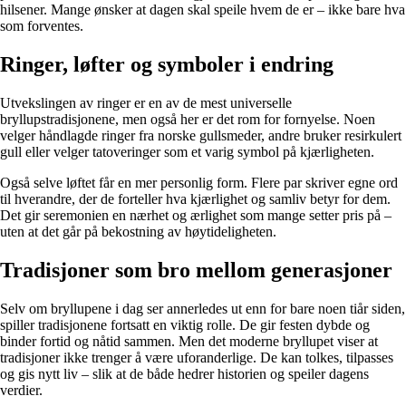
hilsener. Mange ønsker at dagen skal speile hvem de er – ikke bare hva
som forventes.
Ringer, løfter og symboler i endring
Utvekslingen av ringer er en av de mest universelle
bryllupstradisjonene, men også her er det rom for fornyelse. Noen
velger håndlagde ringer fra norske gullsmeder, andre bruker resirkulert
gull eller velger tatoveringer som et varig symbol på kjærligheten.
Også selve løftet får en mer personlig form. Flere par skriver egne ord
til hverandre, der de forteller hva kjærlighet og samliv betyr for dem.
Det gir seremonien en nærhet og ærlighet som mange setter pris på –
uten at det går på bekostning av høytideligheten.
Tradisjoner som bro mellom generasjoner
Selv om bryllupene i dag ser annerledes ut enn for bare noen tiår siden,
spiller tradisjonene fortsatt en viktig rolle. De gir festen dybde og
binder fortid og nåtid sammen. Men det moderne bryllupet viser at
tradisjoner ikke trenger å være uforanderlige. De kan tolkes, tilpasses
og gis nytt liv – slik at de både hedrer historien og speiler dagens
verdier.