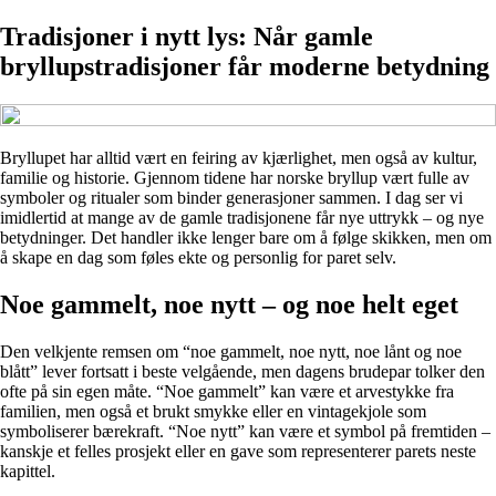
Tradisjoner i nytt lys: Når gamle
bryllupstradisjoner får moderne betydning
Bryllupet har alltid vært en feiring av kjærlighet, men også av kultur,
familie og historie. Gjennom tidene har norske bryllup vært fulle av
symboler og ritualer som binder generasjoner sammen. I dag ser vi
imidlertid at mange av de gamle tradisjonene får nye uttrykk – og nye
betydninger. Det handler ikke lenger bare om å følge skikken, men om
å skape en dag som føles ekte og personlig for paret selv.
Noe gammelt, noe nytt – og noe helt eget
Den velkjente remsen om “noe gammelt, noe nytt, noe lånt og noe
blått” lever fortsatt i beste velgående, men dagens brudepar tolker den
ofte på sin egen måte. “Noe gammelt” kan være et arvestykke fra
familien, men også et brukt smykke eller en vintagekjole som
symboliserer bærekraft. “Noe nytt” kan være et symbol på fremtiden –
kanskje et felles prosjekt eller en gave som representerer parets neste
kapittel.