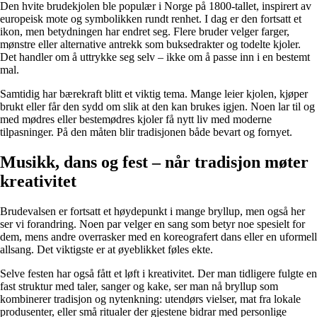
Den hvite brudekjolen ble populær i Norge på 1800-tallet, inspirert av
europeisk mote og symbolikken rundt renhet. I dag er den fortsatt et
ikon, men betydningen har endret seg. Flere bruder velger farger,
mønstre eller alternative antrekk som buksedrakter og todelte kjoler.
Det handler om å uttrykke seg selv – ikke om å passe inn i en bestemt
mal.
Samtidig har bærekraft blitt et viktig tema. Mange leier kjolen, kjøper
brukt eller får den sydd om slik at den kan brukes igjen. Noen lar til og
med mødres eller bestemødres kjoler få nytt liv med moderne
tilpasninger. På den måten blir tradisjonen både bevart og fornyet.
Musikk, dans og fest – når tradisjon møter
kreativitet
Brudevalsen er fortsatt et høydepunkt i mange bryllup, men også her
ser vi forandring. Noen par velger en sang som betyr noe spesielt for
dem, mens andre overrasker med en koreografert dans eller en uformell
allsang. Det viktigste er at øyeblikket føles ekte.
Selve festen har også fått et løft i kreativitet. Der man tidligere fulgte en
fast struktur med taler, sanger og kake, ser man nå bryllup som
kombinerer tradisjon og nytenkning: utendørs vielser, mat fra lokale
produsenter, eller små ritualer der gjestene bidrar med personlige