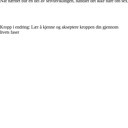
Når nærhet blir en del av selvutviklingen, handler det ikke bare om sex
Kropp i endring: Lær å kjenne og akseptere kroppen din gjennom
livets faser