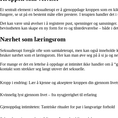
Et sentralt element i seksualterapi er å gjenoppdage kroppen som en kil
fungere, se ut på en bestemt måte eller prestere. I terapien handler det i 
Det kan være små øvelser i å registrere pust, spenninger og sansning
bevisstheten kan skape en ny form for ro og tilstedeværelse – både i det 
Nærhet som læringsrom
Seksualterapi foregår ofte som samtaleterapi, men kan også inneholde k
bruker nærhet som et læringsrom. Her kan man øve seg på å si ja og nei
For mange er det en lettelse å oppdage at intimitet ikke handler om å “g
kontakt som strekker seg langt utover det seksuelle.
Kropp i endring: Lær å kjenne og akseptere kroppen din gjennom livets
Kvinnelig lyst gjennom livet – fra nysgjerrighet til erfaring
Gjenoppdag intimiteten: Tantriske ritualer for par i langvarige forhold