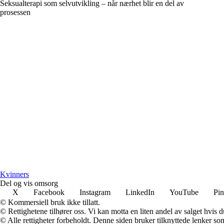
Seksualterapi som selvutvikling – når nærhet blir en del av
prosessen
K
vinners
Del og vis omsorg
X
Facebook
Instagram
LinkedIn
YouTube
Pin
© Kommersiell bruk ikke tillatt.
© Rettighetene tilhører oss. Vi kan motta en liten andel av salget hvis
© Alle rettigheter forbeholdt. Denne siden bruker tilknyttede lenker som 