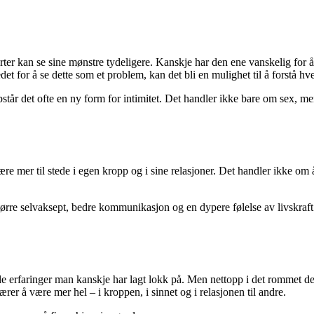
arter kan se sine mønstre tydeligere. Kanskje har den ene vanskelig for å
edet for å se dette som et problem, kan det bli en mulighet til å forstå h
tår det ofte en ny form for intimitet. Det handler ikke bare om sex, me
re mer til stede i egen kropp og i sine relasjoner. Det handler ikke om
tørre selvaksept, bedre kommunikasjon og en dypere følelse av livskraft
e erfaringer man kanskje har lagt lokk på. Men nettopp i det rommet der
rer å være mer hel – i kroppen, i sinnet og i relasjonen til andre.