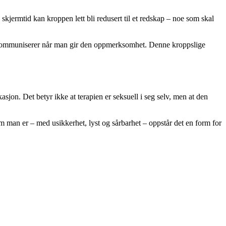
skjermtid kan kroppen lett bli redusert til et redskap – noe som skal
k kommuniserer når man gir den oppmerksomhet. Denne kroppslige
on. Det betyr ikke at terapien er seksuell i seg selv, men at den
om man er – med usikkerhet, lyst og sårbarhet – oppstår det en form for