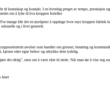
de til kunnskap og kontakt. I en hverdag preget av tempo, prestasjon og 
stedet om å lytte til hva kroppen forteller.
er. For mange blir det en øyeåpner å oppdage hvor mye kroppen faktis
seksuelle og i livet generelt.
roppsorienterte øvelser som handler om grenser, berøring og kommunikasj
, kjenne etter egne behov og uttrykke dem tydelig.
jøre det riktig”, men om å være ekte til stede. Når man tør å vise seg s
 faser