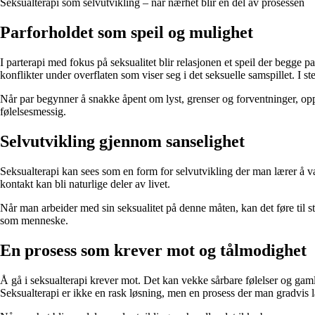
Seksualterapi som selvutvikling – når nærhet blir en del av prosessen
Parforholdet som speil og mulighet
I parterapi med fokus på seksualitet blir relasjonen et speil der begge p
konflikter under overflaten som viser seg i det seksuelle samspillet. I st
Når par begynner å snakke åpent om lyst, grenser og forventninger, opps
følelsesmessig.
Selvutvikling gjennom sanselighet
Seksualterapi kan sees som en form for selvutvikling der man lærer å væ
kontakt kan bli naturlige deler av livet.
Når man arbeider med sin seksualitet på denne måten, kan det føre til s
som menneske.
En prosess som krever mot og tålmodighet
Å gå i seksualterapi krever mot. Det kan vekke sårbare følelser og gaml
Seksualterapi er ikke en rask løsning, men en prosess der man gradvis læ