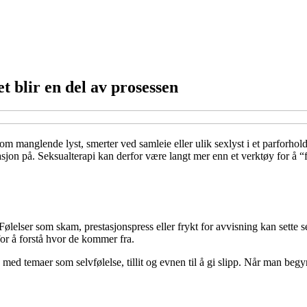
t blir en del av prosessen
m manglende lyst, smerter ved samleie eller ulik sexlyst i et parforhol
asjon på. Seksualterapi kan derfor være langt mer enn et verktøy for å “f
 Følelser som skam, prestasjonspress eller frykt for avvisning kan sette s
or å forstå hvor de kommer fra.
 temaer som selvfølelse, tillit og evnen til å gi slipp. Når man begynne