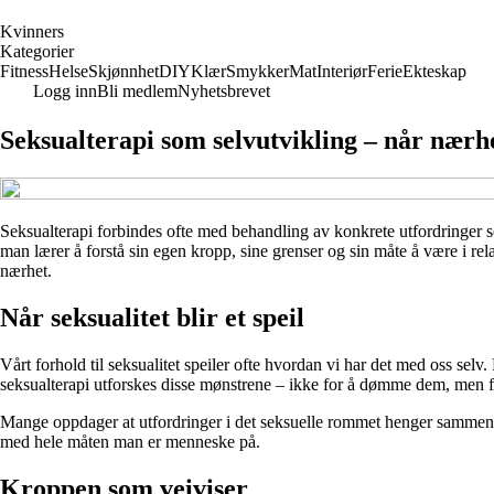
K
vinners
Kategorier
Fitness
Helse
Skjønnhet
DIY
Klær
Smykker
Mat
Interiør
Ferie
Ekteskap
Logg inn
Bli medlem
Nyhetsbrevet
Seksualterapi som selvutvikling – når nærhe
Seksualterapi forbindes ofte med behandling av konkrete utfordringer so
man lærer å forstå sin egen kropp, sine grenser og sin måte å være i rel
nærhet.
Når seksualitet blir et speil
Vårt forhold til seksualitet speiler ofte hvordan vi har det med oss selv.
seksualterapi utforskes disse mønstrene – ikke for å dømme dem, men f
Mange oppdager at utfordringer i det seksuelle rommet henger sammen med
med hele måten man er menneske på.
Kroppen som veiviser