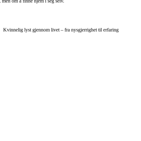
, men om å finne hjem i seg selv.
Kvinnelig lyst gjennom livet – fra nysgjerrighet til erfaring