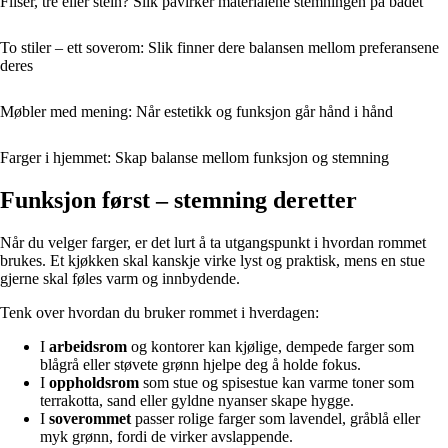
Fliser, tre eller stein? Slik påvirker materialene stemningen på badet
To stiler – ett soverom: Slik finner dere balansen mellom preferansene
deres
Møbler med mening: Når estetikk og funksjon går hånd i hånd
Farger i hjemmet: Skap balanse mellom funksjon og stemning
Funksjon først – stemning deretter
Når du velger farger, er det lurt å ta utgangspunkt i hvordan rommet
brukes. Et kjøkken skal kanskje virke lyst og praktisk, mens en stue
gjerne skal føles varm og innbydende.
Tenk over hvordan du bruker rommet i hverdagen:
I
arbeidsrom
og kontorer kan kjølige, dempede farger som
blågrå eller støvete grønn hjelpe deg å holde fokus.
I
oppholdsrom
som stue og spisestue kan varme toner som
terrakotta, sand eller gyldne nyanser skape hygge.
I
soverommet
passer rolige farger som lavendel, gråblå eller
myk grønn, fordi de virker avslappende.