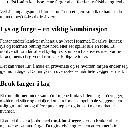
På
badet
kan lyse, rene farger gi en følelse av friskhet og renhet.
Ved å ta utgangspunkt i funksjon får du et hjem som ikke bare ser bra
ut, men også føles riktig å være i.
Lys og farge – en viktig kombinasjon
Farger endrer karakter avhengig av lyset i rommet. Dagslys, kunstig
lys og rommets retning mot nord eller sør spiller alle en rolle. Et
nordvendt rom får ofte et kjølig lys, som kan balanseres med varme
farger, mens et sørvendt rom tåler kjøligere toner.
Det kan være lurt å male en prøveflate og se hvordan fargen endrer seg
gjennom dagen. Da unngår du overraskelser når hele veggen er malt.
Bruk farger i lag
Et rom blir mer interessant når fargene brukes i flere lag – på vegger,
møbler, tekstiler og detaljer. Du kan for eksempel male veggene i en
rolig grunnfarge og tilføre puter, tepper og kunst i mer markante
nyanser.
Et annet tips er å jobbe med
ton-i-ton-farger
, der du bruker ulike
nyanser av samme farge. Det gir dybde og ro uten at rommet blir