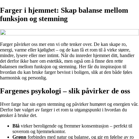
Farger i hjemmet: Skap balanse mellom
funksjon og stemning
Farger påvirker oss mer enn vi ofte tenker over. De kan skape ro,
energi, varme eller kjølighet – og de kan få et rom til å virke større,
mindre, lysere eller mer intimt. Når du innreder hjemmet ditt, handler
det derfor ikke bare om estetikk, men også om å finne den rette
balansen mellom funksjon og stemning. Her får du inspirasjon til
hvordan du kan bruke farger bevisst i boligen, slik at den både føles
harmonisk og personlig.
Fargenes psykologi – slik påvirker de oss
Hver farge har sin egen stemning og påvirker humøret og energien vår.
Derfor bør valget av farger i et rom ta utgangspunkt i hvordan du
ønsker å bruke det.
Blå
virker beroligende og fremmer konsentrasjon – perfekt til
soverom og hjemmekontor.
Grønn
forbindes med natur og balanse, og gir en følelse av ro