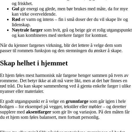
og friskhet.
Gul
gir energi og glede, men bør brukes med måte, da for mye
kan virke overveldende.
Rød
er varm og intens – fin i små doser der du vil skape liv og
lidenskap.
Nøytrale farger
som hvit, grå og beige gir et rolig utgangspunkt
og kan kombineres med sterkere farger for kontrast.
Når du kjenner fargenes virkning, blir det lettere å velge dem som
passer til rommets funksjon og den stemningen du ønsker å skape.
Skap helhet i hjemmet
Et hjem føles mest harmonisk når fargene henger sammen på tvers av
rommene. Det betyr ikke at alt må være likt, men at det bør finnes en
rød tråd. Du kan skape sammenheng ved å gjenta enkelte farger i ulike
nyanser eller materialer.
Et godt utgangspunkt er å velge en
grunnfarge
som går igjen i hele
boligen – for eksempel på vegger, tekstiler eller møbler – og deretter
supplere med
aksentfarger
som gir liv og variasjon. På den måten får
du et hjem som føles balansert, men fortsatt personlig.