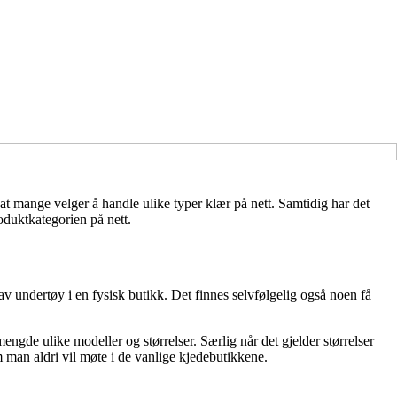
g at mange velger å handle ulike typer klær på nett. Samtidig har det
oduktkategorien på nett.
av undertøy i en fysisk butikk. Det finnes selvfølgelig også noen få
ngde ulike modeller og størrelser. Særlig når det gjelder størrelser
m man aldri vil møte i de vanlige kjedebutikkene.