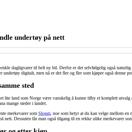
ndle undertøy på nett
nkle dagligvarer til helt ny bil. Derfor er det selvfølgelig også naturli
er undertøy digitalt, men nå er det fler og fler som kjøper også denne pr
 samme sted
 et lite land som Norge være vanskelig å kunne tilby et komplett utvalg 
nna mange steder i landet.
 kjente merkevarer som
Sloggi
, noe som betyr at du kan velge mellom en me
e på nett. Dessuten får man også tilgang til en rekke ulike merkevarer so
ør og etter kjøp