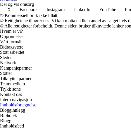
Del og vis omsorg
X
Facebook
Instagram
LinkedIn
YouTube
Pin
© Kommersiell bruk ikke tillatt.
© Rettighetene tilhører oss. Vi kan motta en liten andel av salget hvis
© Alle rettigheter forbeholdt. Denne siden bruker tilknyttede lenker som 
Hvem er vi?
Opprinnelse
Vårt formål
Bidragsytere
Støtt arbeidet
Steder
Nettverk
Kampanjepartner
Støtter
Tilknyttet partner
Teammedlem
Trykk sone
Kontakt oss
Intern navigasjon
Innholdsfortegnelse
Blogginnlegg
Bibliotek
Blogg
Innholdsfeed