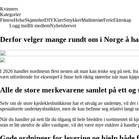
K
vinners
Kategorier
Fitness
Helse
Skjønnhet
DIY
Klær
Smykker
Mat
Interiør
Ferie
Ekteskap
Logg inn
Bli medlem
Nyhetsbrevet
Derfor velger mange rundt om i Norge å ha
I 2026 handler nordmenn flest nesten alt man kan tenke seg på nett, fra e
vært utfordrende for eksempel å finne helt riktig størrelse når man kjøp
Alle de store merkevarene samlet på ett og
Selv om de store kjedeklesbutikkene har et utvalg av undertøy, vil det i
spesialiserte undertøysbutikker, men de kan befinne seg relativt langt u
Når du handler på nett får du tilgang til hele bredden i sortimentet til
som er litt utenfor de aller vanligste, vil det være mye enklere å handl
Gode ordninger for levering og hjelp både f