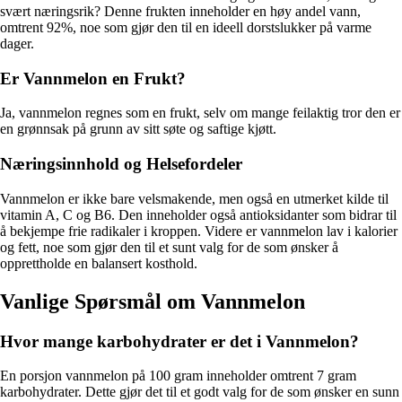
svært næringsrik? Denne frukten inneholder en høy andel vann,
omtrent 92%, noe som gjør den til en ideell dorstslukker på varme
dager.
Er Vannmelon en Frukt?
Ja, vannmelon regnes som en frukt, selv om mange feilaktig tror den er
en grønnsak på grunn av sitt søte og saftige kjøtt.
Næringsinnhold og Helsefordeler
Vannmelon er ikke bare velsmakende, men også en utmerket kilde til
vitamin A, C og B6. Den inneholder også antioksidanter som bidrar til
å bekjempe frie radikaler i kroppen. Videre er vannmelon lav i kalorier
og fett, noe som gjør den til et sunt valg for de som ønsker å
opprettholde en balansert kosthold.
Vanlige Spørsmål om Vannmelon
Hvor mange karbohydrater er det i Vannmelon?
En porsjon vannmelon på 100 gram inneholder omtrent 7 gram
karbohydrater. Dette gjør det til et godt valg for de som ønsker en sunn