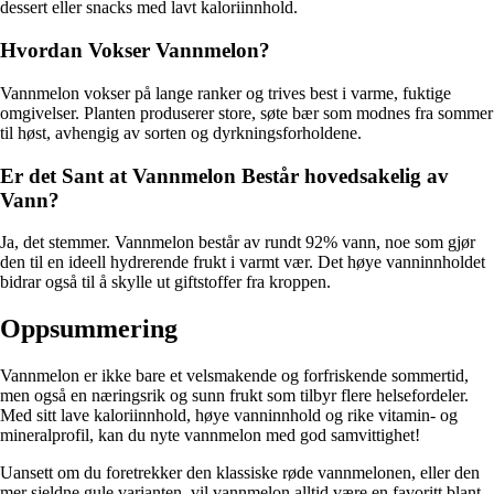
dessert eller snacks med lavt kaloriinnhold.
Hvordan Vokser Vannmelon?
Vannmelon vokser på lange ranker og trives best i varme, fuktige
omgivelser. Planten produserer store, søte bær som modnes fra sommer
til høst, avhengig av sorten og dyrkningsforholdene.
Er det Sant at Vannmelon Består hovedsakelig av
Vann?
Ja, det stemmer. Vannmelon består av rundt 92% vann, noe som gjør
den til en ideell hydrerende frukt i varmt vær. Det høye vanninnholdet
bidrar også til å skylle ut giftstoffer fra kroppen.
Oppsummering
Vannmelon er ikke bare et velsmakende og forfriskende sommertid,
men også en næringsrik og sunn frukt som tilbyr flere helsefordeler.
Med sitt lave kaloriinnhold, høye vanninnhold og rike vitamin- og
mineralprofil, kan du nyte vannmelon med god samvittighet!
Uansett om du foretrekker den klassiske røde vannmelonen, eller den
mer sjeldne gule varianten, vil vannmelon alltid være en favoritt blant