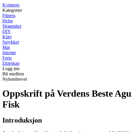
K
vinners
Kategorier
Fitness
Helse
Skjønnhet
DIY
Klær
Smykker
Mat
Interiør
Ferie
Ekteskap
Logg inn
Bli medlem
Nyhetsbrevet
Oppskrift på Verdens Beste Agu
Fisk
Introduksjon