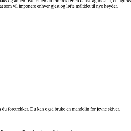
laks og annen fisk. Enten du foretrekker en dansk agurksalat, en agurksal
t som vil imponere enhver gjest og løfte måltidet til nye høyder.
va du foretrekker. Du kan også bruke en mandolin for jevne skiver.