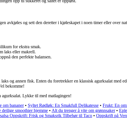
dingen opp til sukkeret og saltet er oppløst.
avkjøles og sett den deretter i kjøleskapet i noen timer eller over natte
silikum for ekstra smak.
om laks eller makrell.
oppnå den perfekte balansen.
laks og annen fisk. Enten du foretrekker en klassisk agurksalat med eddi
. Vel bekomme!
en agurksalat. Lykke til med matlagingen!
ite om bananer
•
Syltet Rødløk: En Smakfull Delikatesse
•
Frukt: En omf
ge deilige smoothier hjemme
•
Alt du trenger å vite om grønnsaker
•
Eple
alsa Oppskrift: Frisk og Smaksrik Tilbehør til Taco
•
Oppskrift på Ver