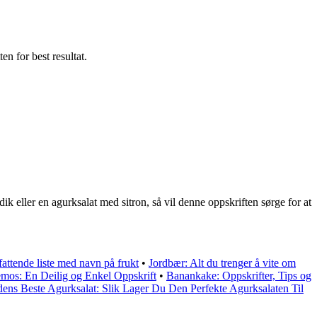
n for best resultat.
k eller en agurksalat med sitron, så vil denne oppskriften sørge for at
attende liste med navn på frukt
•
Jordbær: Alt du trenger å vite om
mos: En Deilig og Enkel Oppskrift
•
Banankake: Oppskrifter, Tips og
dens Beste Agurksalat: Slik Lager Du Den Perfekte Agurksalaten Til