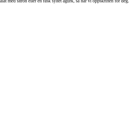
at med sitron eller en rask syltet agurk, så har vi oppskriften for deg.