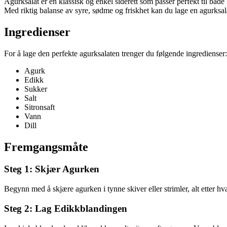
Agurksalat er en klassisk og enkel siderett som passer perfekt til både 
Med riktig balanse av syre, sødme og friskhet kan du lage en agurksala
Ingredienser
For å lage den perfekte agurksalaten trenger du følgende ingredienser:
Agurk
Edikk
Sukker
Salt
Sitronsaft
Vann
Dill
Fremgangsmåte
Steg 1: Skjær Agurken
Begynn med å skjære agurken i tynne skiver eller strimler, alt etter h
Steg 2: Lag Edikkblandingen