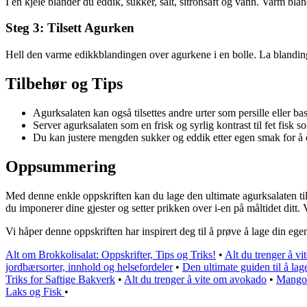
I en kjele blander du eddik, sukker, salt, sitronsaft og vann. Varm blan
Steg 3: Tilsett Agurken
Hell den varme edikkblandingen over agurkene i en bolle. La blandingen 
Tilbehør og Tips
Agurksalaten kan også tilsettes andre urter som persille eller ba
Server agurksalaten som en frisk og syrlig kontrast til fet fisk s
Du kan justere mengden sukker og eddik etter egen smak for å 
Oppsummering
Med denne enkle oppskriften kan du lage den ultimate agurksalaten til 
du imponerer dine gjester og setter prikken over i-en på måltidet ditt
Vi håper denne oppskriften har inspirert deg til å prøve å lage din eg
Alt om Brokkolisalat: Oppskrifter, Tips og Triks!
•
Alt du trenger å v
jordbærsorter, innhold og helsefordeler
•
Den ultimate guiden til å la
Triks for Saftige Bakverk
•
Alt du trenger å vite om avokado
•
Mangos
Laks og Fisk
•