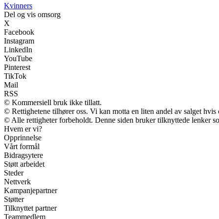
K
vinners
Del og vis omsorg
X
Facebook
Instagram
LinkedIn
YouTube
Pinterest
TikTok
Mail
RSS
© Kommersiell bruk ikke tillatt.
© Rettighetene tilhører oss. Vi kan motta en liten andel av salget hvi
© Alle rettigheter forbeholdt. Denne siden bruker tilknyttede lenker so
Hvem er vi?
Opprinnelse
Vårt formål
Bidragsytere
Støtt arbeidet
Steder
Nettverk
Kampanjepartner
Støtter
Tilknyttet partner
Teammedlem