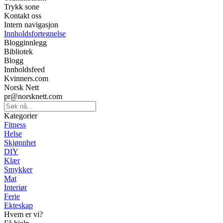
Trykk sone
Kontakt oss
Intern navigasjon
Innholdsfortegnelse
Blogginnlegg
Bibliotek
Blogg
Innholdsfeed
Kvinners.com
Norsk Nett
pr@norsknett.com
Kategorier
Fitness
Helse
Skjønnhet
DIY
Klær
Smykker
Mat
Interiør
Ferie
Ekteskap
Hvem er vi?