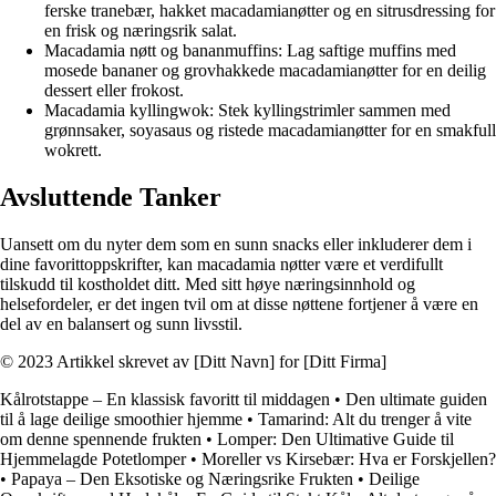
ferske tranebær, hakket macadamianøtter og en sitrusdressing for
en frisk og næringsrik salat.
Macadamia nøtt og bananmuffins: Lag saftige muffins med
mosede bananer og grovhakkede macadamianøtter for en deilig
dessert eller frokost.
Macadamia kyllingwok: Stek kyllingstrimler sammen med
grønnsaker, soyasaus og ristede macadamianøtter for en smakfull
wokrett.
Avsluttende Tanker
Uansett om du nyter dem som en sunn snacks eller inkluderer dem i
dine favorittoppskrifter, kan macadamia nøtter være et verdifullt
tilskudd til kostholdet ditt. Med sitt høye næringsinnhold og
helsefordeler, er det ingen tvil om at disse nøttene fortjener å være en
del av en balansert og sunn livsstil.
© 2023 Artikkel skrevet av [Ditt Navn] for [Ditt Firma]
Kålrotstappe – En klassisk favoritt til middagen
•
Den ultimate guiden
til å lage deilige smoothier hjemme
•
Tamarind: Alt du trenger å vite
om denne spennende frukten
•
Lomper: Den Ultimative Guide til
Hjemmelagde Potetlomper
•
Moreller vs Kirsebær: Hva er Forskjellen?
•
Papaya – Den Eksotiske og Næringsrike Frukten
•
Deilige