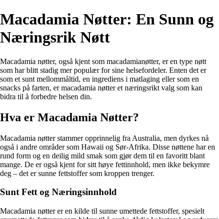
Macadamia Nøtter: En Sunn og
Næringsrik Nøtt
Macadamia nøtter, også kjent som macadamianøtter, er en type nøtt
som har blitt stadig mer populær for sine helsefordeler. Enten det er
som et sunt mellommåltid, en ingrediens i matlaging eller som en
snacks på farten, er macadamia nøtter et næringsrikt valg som kan
bidra til å forbedre helsen din.
Hva er Macadamia Nøtter?
Macadamia nøtter stammer opprinnelig fra Australia, men dyrkes nå
også i andre områder som Hawaii og Sør-Afrika. Disse nøttene har en
rund form og en deilig mild smak som gjør dem til en favoritt blant
mange. De er også kjent for sitt høye fettinnhold, men ikke bekymre
deg – det er sunne fettstoffer som kroppen trenger.
Sunt Fett og Næringsinnhold
Macadamia nøtter er en kilde til sunne umettede fettstoffer, spesielt