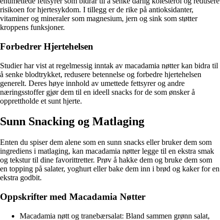
enumettede fettsyrer som bidrar til å senke dårlig kolesterol og redusere
risikoen for hjertesykdom. I tillegg er de rike på antioksidanter,
vitaminer og mineraler som magnesium, jern og sink som støtter
kroppens funksjoner.
Forbedrer Hjertehelsen
Studier har vist at regelmessig inntak av macadamia nøtter kan bidra til
å senke blodtrykket, redusere betennelse og forbedre hjertehelsen
generelt. Deres høye innhold av umettede fettsyrer og andre
næringsstoffer gjør dem til en ideell snacks for de som ønsker å
opprettholde et sunt hjerte.
Sunn Snacking og Matlaging
Enten du spiser dem alene som en sunn snacks eller bruker dem som
ingrediens i matlaging, kan macadamia nøtter legge til en ekstra smak
og tekstur til dine favorittretter. Prøv å hakke dem og bruke dem som
en topping på salater, yoghurt eller bake dem inn i brød og kaker for en
ekstra godbit.
Oppskrifter med Macadamia Nøtter
Macadamia nøtt og tranebærsalat: Bland sammen grønn salat,