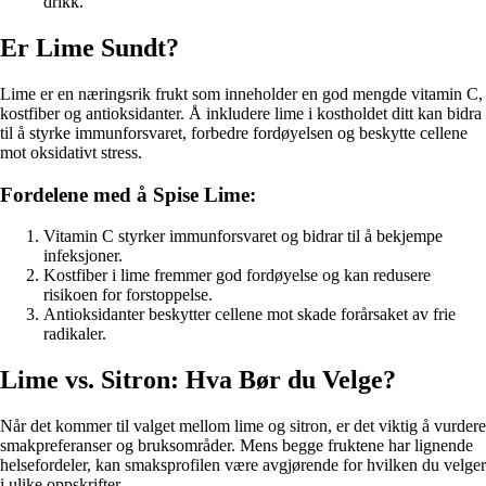
drikk.
Er Lime Sundt?
Lime er en næringsrik frukt som inneholder en god mengde vitamin C,
kostfiber og antioksidanter. Å inkludere lime i kostholdet ditt kan bidra
til å styrke immunforsvaret, forbedre fordøyelsen og beskytte cellene
mot oksidativt stress.
Fordelene med å Spise Lime:
Vitamin C styrker immunforsvaret og bidrar til å bekjempe
infeksjoner.
Kostfiber i lime fremmer god fordøyelse og kan redusere
risikoen for forstoppelse.
Antioksidanter beskytter cellene mot skade forårsaket av frie
radikaler.
Lime vs. Sitron: Hva Bør du Velge?
Når det kommer til valget mellom lime og sitron, er det viktig å vurdere
smakpreferanser og bruksområder. Mens begge fruktene har lignende
helsefordeler, kan smaksprofilen være avgjørende for hvilken du velger
i ulike oppskrifter.