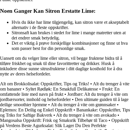
Noen Ganger Kan Sitron Erstatte Lime:
Hvis du ikke har lime tilgjengelig, kan sitron være et akseptabelt
alternativ i de fleste oppskrifter.
Sitronsaft kan brukes i stedet for lime i mange matretter uten at
det endrer smak betydelig.
Det er viktig å prøve forskjellige kombinasjoner og finne ut hva
som passer best for din personlige smak.
Uansett om du velger lime eller sitron, vil begge fruktene bidra til å
tilføre friskhet og smak til dine favorittretter og drikker. Husk å
inkludere disse sunne sitrusfruktene i ditt daglige kosthold for å dra
nytte av deres helsefordeler.
Alt om Brokkolisalat: Oppskrifter, Tips og Triks!
•
Alt du trenger å vite
om bananer
•
Syltet Rødløk: En Smakfull Delikatesse
•
Frukt: En
omfattende liste med navn på frukt
•
Jordbær: Alt du trenger å vite om
jordbærsorter, innhold og helsefordeler
•
Den ultimate guiden til å lage
deilige smoothier hjemme
•
Alt du trenger å vite om grønnsaker
•
Eplemos: En Deilig og Enkel Oppskrift
•
Banankake: Oppskrifter, Tips
og Triks for Saftige Bakverk
•
Alt du trenger å vite om avokado
•
Mangosalsa Oppskrift: Frisk og Smaksrik Tilbehør til Taco
•
Oppskrift
på Verdens Beste Agurksalat: Slik Lager Du Den Perfekte