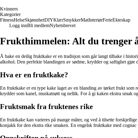
K
vinners
Kategorier
Fitness
Helse
Skjønnhet
DIY
Klær
Smykker
Mat
Interiør
Ferie
Ekteskap
Logg inn
Bli medlem
Nyhetsbrevet
Frukthimmelen: Alt du trenger 
Å bake en deilig fruktkake er en tradisjon som går langt tilbake i histor
alkohol. Den perfekte blandingen av sødme, krydder og saftighet gjør d
Hva er en fruktkake?
En fruktkake er en type kake laget av en blanding av tørket frukt som r
krydder som kanel, muskatnøtt og nellik. For å gi kaken ekstra smak og s
Fruktsmak fra fruktenes rike
En fruktkake kan varieres på mange måter, og ved å tilsette forskjell
konjakk for den ekstra rike smaken. En engelsk fruktkake med cognac er