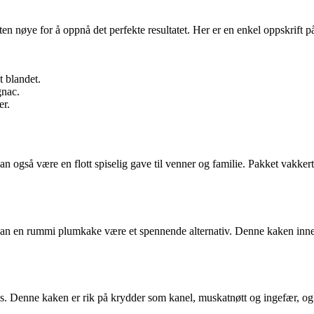
ften nøye for å oppnå det perfekte resultatet. Her er en enkel oppskrift p
t blandet.
gnac.
er.
an også være en flott spiselig gave til venner og familie. Pakket vakker
, kan en rummi plumkake være et spennende alternativ. Denne kaken in
 Denne kaken er rik på krydder som kanel, muskatnøtt og ingefær, og gi