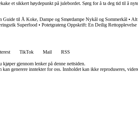
lekake et sikkert høydepunkt på julebordet. Sørg for å ta deg tid til å 
n Guide til Å Koke, Dampe og Smørdampe Nykål og Sommerkål
•
Alt
ringsrik Superfood
•
Potetgrateng Oppskrift: En Deilig Rettopplevelse
terest
TikTok
Mail
RSS
 du kjøper gjennom lenker på denne nettsiden.
kan generere inntekter for oss. Innholdet kan ikke reproduseres, videredi