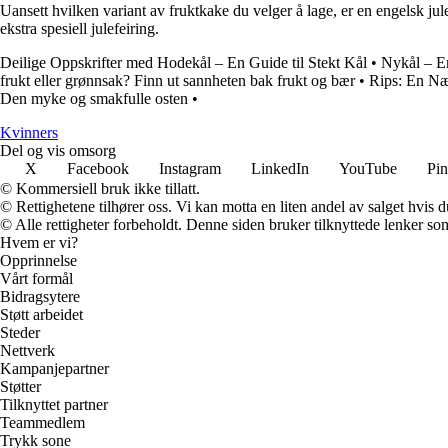
Uansett hvilken variant av fruktkake du velger å lage, er en engelsk ju
ekstra spesiell julefeiring.
Deilige Oppskrifter med Hodekål – En Guide til Stekt Kål
•
Nykål – E
frukt eller grønnsak? Finn ut sannheten bak frukt og bær
•
Rips: En Næ
Den myke og smakfulle osten
•
K
vinners
Del og vis omsorg
X
Facebook
Instagram
LinkedIn
YouTube
Pin
© Kommersiell bruk ikke tillatt.
© Rettighetene tilhører oss. Vi kan motta en liten andel av salget hvis
© Alle rettigheter forbeholdt. Denne siden bruker tilknyttede lenker som 
Hvem er vi?
Opprinnelse
Vårt formål
Bidragsytere
Støtt arbeidet
Steder
Nettverk
Kampanjepartner
Støtter
Tilknyttet partner
Teammedlem
Trykk sone