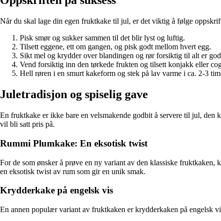
Oppskriften på suksess
Når du skal lage din egen fruktkake til jul, er det viktig å følge oppskri
Pisk smør og sukker sammen til det blir lyst og luftig.
Tilsett eggene, ett om gangen, og pisk godt mellom hvert egg.
Sikt mel og krydder over blandingen og rør forsiktig til alt er god
Vend forsiktig inn den tørkede frukten og tilsett konjakk eller co
Hell røren i en smurt kakeform og stek på lav varme i ca. 2-3 tim
Juletradisjon og spiselig gave
En fruktkake er ikke bare en velsmakende godbit å servere til jul, den k
vil bli satt pris på.
Rummi Plumkake: En eksotisk twist
For de som ønsker å prøve en ny variant av den klassiske fruktkaken
en eksotisk twist av rum som gir en unik smak.
Krydderkake på engelsk vis
En annen populær variant av fruktkaken er krydderkaken på engelsk vis.