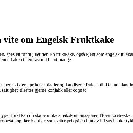
å vite om Engelsk Fruktkake
ien, spesielt rundt juletider. En fruktkake, også kjent som engelsk julek
enne kaken til en favoritt blant mange.
osiner, svisker, aprikoser, dadler og kandiserte fruktskall. Denne bland
aftighet, tilsettes gjerne konjakk eller cognac.
ige typer frukt kan du skape unike smakskombinasjoner. Noen foretrekke
 også populær blant de som setter pris på en hint av luksus i kakestyk