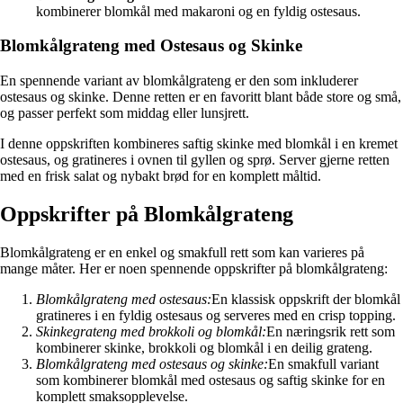
kombinerer blomkål med makaroni og en fyldig ostesaus.
Blomkålgrateng med Ostesaus og Skinke
En spennende variant av blomkålgrateng er den som inkluderer
ostesaus og skinke. Denne retten er en favoritt blant både store og små,
og passer perfekt som middag eller lunsjrett.
I denne oppskriften kombineres saftig skinke med blomkål i en kremet
ostesaus, og gratineres i ovnen til gyllen og sprø. Server gjerne retten
med en frisk salat og nybakt brød for en komplett måltid.
Oppskrifter på Blomkålgrateng
Blomkålgrateng er en enkel og smakfull rett som kan varieres på
mange måter. Her er noen spennende oppskrifter på blomkålgrateng:
Blomkålgrateng med ostesaus:
En klassisk oppskrift der blomkål
gratineres i en fyldig ostesaus og serveres med en crisp topping.
Skinkegrateng med brokkoli og blomkål:
En næringsrik rett som
kombinerer skinke, brokkoli og blomkål i en deilig grateng.
Blomkålgrateng med ostesaus og skinke:
En smakfull variant
som kombinerer blomkål med ostesaus og saftig skinke for en
komplett smaksopplevelse.