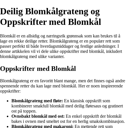
Deilig Blomkålgrateng og
Oppskrifter med Blomkål
Blomkål er en allsidig og næringsrik grønnsak som kan brukes til å
lage en rekke deilige retter. Blomkålgrateng er en populær rett som
passer perfekt til både hverdagsmiddager og festlige anledninger. I
denne artikkelen vil vi dele ulike oppskrifter med blomkål, inkludert
blomkålgrateng med ulike varianter.
Oppskrifter med Blomkål
Blomkålgrateng er en favoritt blant mange, men det finnes også andre
spennende retter du kan lage med blomkål. Her er noen inspirerende
oppskrifter:
Blomkålgrateng med fløte:
En klassisk oppskrift som
kombinerer smakfull blomkål med deilig fløtesaus og gratinert
ost på toppen.
Ovnsbakt blomkål med ost:
En enkel oppskrift der blomkål
bakes i ovnen med smeltet ost for en herlig smakskombinasjon.
Blomkålgrateng med makaroni:
En mettende rett som