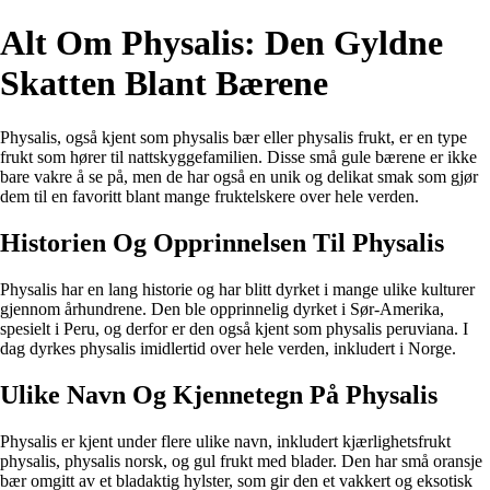
Alt Om Physalis: Den Gyldne
Skatten Blant Bærene
Physalis, også kjent som physalis bær eller physalis frukt, er en type
frukt som hører til nattskyggefamilien. Disse små gule bærene er ikke
bare vakre å se på, men de har også en unik og delikat smak som gjør
dem til en favoritt blant mange fruktelskere over hele verden.
Historien Og Opprinnelsen Til Physalis
Physalis har en lang historie og har blitt dyrket i mange ulike kulturer
gjennom århundrene. Den ble opprinnelig dyrket i Sør-Amerika,
spesielt i Peru, og derfor er den også kjent som physalis peruviana. I
dag dyrkes physalis imidlertid over hele verden, inkludert i Norge.
Ulike Navn Og Kjennetegn På Physalis
Physalis er kjent under flere ulike navn, inkludert kjærlighetsfrukt
physalis, physalis norsk, og gul frukt med blader. Den har små oransje
bær omgitt av et bladaktig hylster, som gir den et vakkert og eksotisk