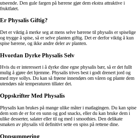
utseende. Den gule fargen på bærene gjør dem ekstra attraktive i
fruktfatet.
Er Physalis Giftig?
Det er viktig å merke seg at mens selve bærene til physalis er spiselige
og trygge å spise, så er selve planten giftig. Det er derfor viktig å kun
spise bærene, og ikke andre deler av planten.
Hvordan Dyrke Physalis Selv
Hvis du er interessert i å dyrke dine egne physalis bær, så er det fullt
mulig å gjøre det hjemme. Physalis trives best i godt drenert jord og
med mye sollys. Du kan så frøene innendørs om våren og plante dem
utendørs når temperaturen tillater det.
Oppskrifter Med Physalis
Physalis kan brukes på mange ulike måter i matlagingen. Du kan spise
dem som de er for en sunn og god snacks, eller du kan bruke dem i
ulike desserter, salater eller til og med i smoothies. Den delikate
smaken av physalis vil definitivt sette en spiss på rettene dine.
Oppsummering