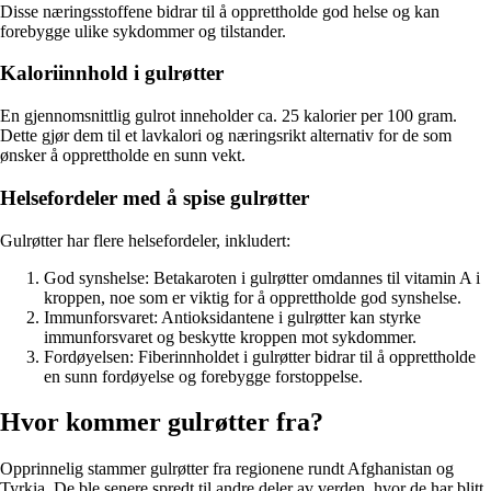
Disse næringsstoffene bidrar til å opprettholde god helse og kan
forebygge ulike sykdommer og tilstander.
Kaloriinnhold i gulrøtter
En gjennomsnittlig gulrot inneholder ca. 25 kalorier per 100 gram.
Dette gjør dem til et lavkalori og næringsrikt alternativ for de som
ønsker å opprettholde en sunn vekt.
Helsefordeler med å spise gulrøtter
Gulrøtter har flere helsefordeler, inkludert:
God synshelse: Betakaroten i gulrøtter omdannes til vitamin A i
kroppen, noe som er viktig for å opprettholde god synshelse.
Immunforsvaret: Antioksidantene i gulrøtter kan styrke
immunforsvaret og beskytte kroppen mot sykdommer.
Fordøyelsen: Fiberinnholdet i gulrøtter bidrar til å opprettholde
en sunn fordøyelse og forebygge forstoppelse.
Hvor kommer gulrøtter fra?
Opprinnelig stammer gulrøtter fra regionene rundt Afghanistan og
Tyrkia. De ble senere spredt til andre deler av verden, hvor de har blitt