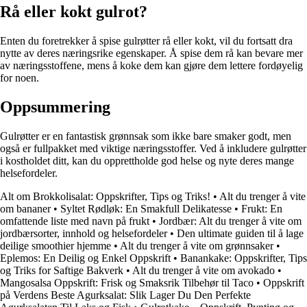
Rå eller kokt gulrot?
Enten du foretrekker å spise gulrøtter rå eller kokt, vil du fortsatt dra
nytte av deres næringsrike egenskaper. Å spise dem rå kan bevare mer
av næringsstoffene, mens å koke dem kan gjøre dem lettere fordøyelig
for noen.
Oppsummering
Gulrøtter er en fantastisk grønnsak som ikke bare smaker godt, men
også er fullpakket med viktige næringsstoffer. Ved å inkludere gulrøtter
i kostholdet ditt, kan du opprettholde god helse og nyte deres mange
helsefordeler.
Alt om Brokkolisalat: Oppskrifter, Tips og Triks!
•
Alt du trenger å vite
om bananer
•
Syltet Rødløk: En Smakfull Delikatesse
•
Frukt: En
omfattende liste med navn på frukt
•
Jordbær: Alt du trenger å vite om
jordbærsorter, innhold og helsefordeler
•
Den ultimate guiden til å lage
deilige smoothier hjemme
•
Alt du trenger å vite om grønnsaker
•
Eplemos: En Deilig og Enkel Oppskrift
•
Banankake: Oppskrifter, Tips
og Triks for Saftige Bakverk
•
Alt du trenger å vite om avokado
•
Mangosalsa Oppskrift: Frisk og Smaksrik Tilbehør til Taco
•
Oppskrift
på Verdens Beste Agurksalat: Slik Lager Du Den Perfekte